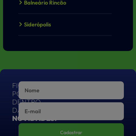
Balneário Rincão
Siderópolis
Içara
Morro da Fumaça
FIQUE
Rio Maina
POR
DENTRO
DAS
NOVIDADES!
Cadastrar