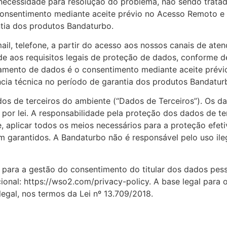
ecessidade para resolução do problema, não sendo trata
 consentimento mediante aceite prévio no Acesso Remoto 
ntia dos produtos Bandaturbo.
il, telefone, a partir do acesso aos nossos canais de ate
 aos requisitos legais de proteção de dados, conforme defi
tamento de dados é o consentimento mediante aceite prévi
ncia técnica no período de garantia dos produtos Bandatur
s de terceiros do ambiente (“Dados de Terceiros”). Os dad
por lei. A responsabilidade pela proteção dos dados de te
e, aplicar todos os meios necessários para a proteção efe
 garantidos. A Bandaturbo não é responsável pelo uso ile
 para a gestão do consentimento do titular dos dados pess
cional: https://wso2.com/privacy-policy. A base legal para
gal, nos termos da Lei nº 13.709/2018.