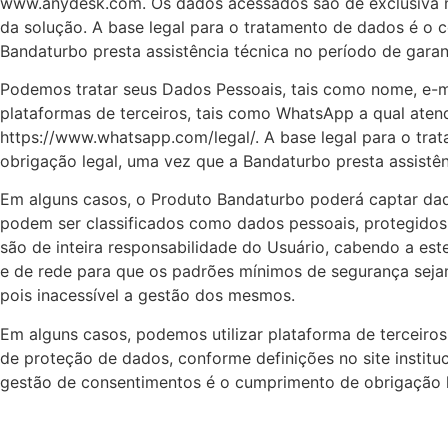
www.anydesk.com. Os dados acessados são de exclusiva n
da solução. A base legal para o tratamento de dados é o
Bandaturbo presta assistência técnica no período de gara
Podemos tratar seus Dados Pessoais, tais como nome, e-ma
plataformas de terceiros, tais como WhatsApp a qual atende
https://www.whatsapp.com/legal/. A base legal para o tra
obrigação legal, uma vez que a Bandaturbo presta assistê
Em alguns casos, o Produto Bandaturbo poderá captar dado
podem ser classificados como dados pessoais, protegidos 
são de inteira responsabilidade do Usuário, cabendo a est
e de rede para que os padrões mínimos de segurança sejam
pois inacessível a gestão dos mesmos.
Em alguns casos, podemos utilizar plataforma de terceiros
de proteção de dados, conforme definições no site institu
gestão de consentimentos é o cumprimento de obrigação le