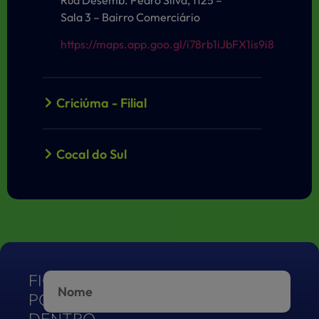
Sala 3 – Bairro Comerciário
https://maps.app.goo.gl/i78rb1iJbFX1is9i8
Criciúma - Filial
Cocal do Sul
Balneário Rincão
Siderópolis
FIQUE
POR
Içara
DENTRO