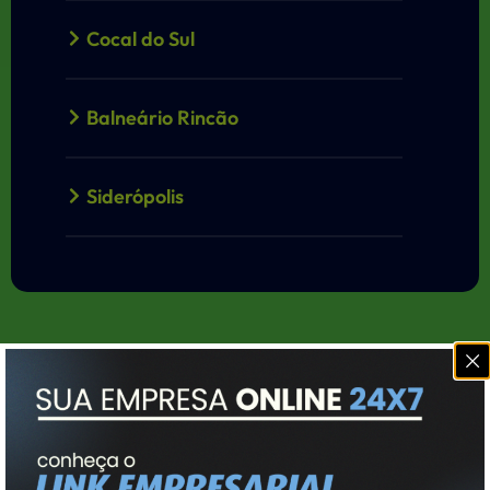
Cocal do Sul
Balneário Rincão
Siderópolis
Içara
Morro da Fumaça
FIQUE
Rio Maina
POR
DENTRO