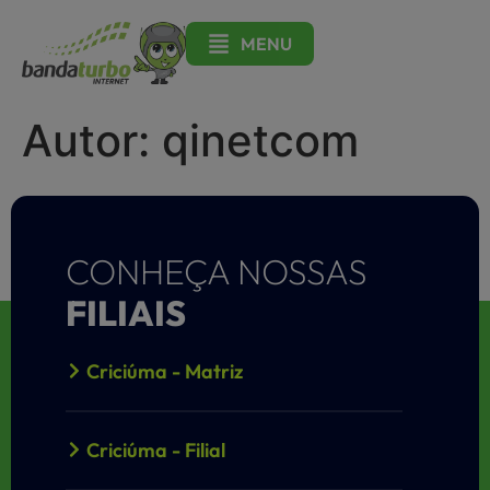
MENU
Autor:
qinetcom
CONHEÇA NOSSAS
FILIAIS
Criciúma - Matriz
Criciúma - Filial